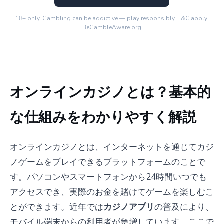
18+ only. Gambling can be addictive — play responsibly. T&C apply.
BeGambleAware.org
オンラインカジノとは？基本的
な仕組みをわかりやすく解説
オンラインカジノとは、インターネットを通じてカジ
ノゲームをプレイできるプラットフォームのことで
す。パソコンやスマートフォンから24時間いつでも
アクセスでき、実際のお金を賭けてゲームを楽しむこ
とができます。近年では
カジノアプリ
の普及により、
モバイル端末からの利用者が急増しています。ここで