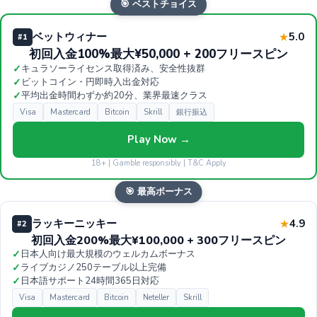
🎯 ベストチョイス
ベットウィナー
5.0
★
#1
初回入金100%最大¥50,000 + 200フリースピン
✓
キュラソーライセンス取得済み、安全性抜群
✓
ビットコイン・円即時入出金対応
✓
平均出金時間わずか約20分、業界最速クラス
Visa
Mastercard
Bitcoin
Skrill
銀行振込
Play Now →
18+ | Gamble responsibly | T&C Apply
🎯 最高ボーナス
ラッキーニッキー
4.9
★
#2
初回入金200%最大¥100,000 + 300フリースピン
✓
日本人向け最大規模のウェルカムボーナス
✓
ライブカジノ250テーブル以上完備
✓
日本語サポート24時間365日対応
Visa
Mastercard
Bitcoin
Neteller
Skrill