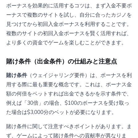
ボーナスを効果的に活用するコツは、まず入金不要ボ
ーナスで複数のサイトを試し、自分に合ったカジノを
見つけてから初回入金ボーナスを利用することです。
複数のサイトの初回入金ボーナスを賢く活用すれば、
より多くの資金でゲームを楽しむことができます。
賭け条件（出金条件）の仕組みと注意点
賭け条件
（ウェイジャリング要件）は、ボーナスを利
用する際に最も重要な概念です。これは、ボーナス金
額の何倍をベットすれば出金できるかを示す条件で、
例えば「30倍」の場合、$100のボーナスを受け取っ
た場合は$3,000分のベットが必要になります。
賭け条件に関して注意すべきポイントがあります。ま
ず、ゲームによって賭け条件への貢献率が異なりま