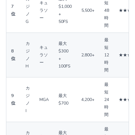
キュ
短
7
ジ
$1,000
ラソ
5,500+
48
★★★
位
ノ
+
ー
時
G
50FS
間
最
カ
最大
キュ
短
8
ジ
$300
ラソ
2,800+
12
★★★
位
ノ
+
ー
時
H
100FS
間
最
カ
短
9
ジ
最大
MGA
4,200+
24
★★★
位
ノ
$700
時
I
間
最
カ
最大