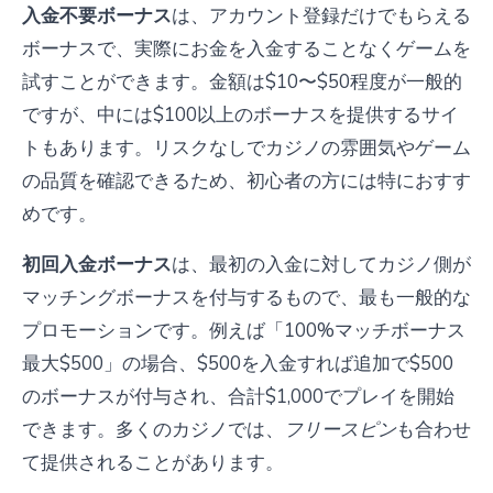
入金不要ボーナス
は、アカウント登録だけでもらえる
ボーナスで、実際にお金を入金することなくゲームを
試すことができます。金額は$10〜$50程度が一般的
ですが、中には$100以上のボーナスを提供するサイ
トもあります。リスクなしでカジノの雰囲気やゲーム
の品質を確認できるため、初心者の方には特におすす
めです。
初回入金ボーナス
は、最初の入金に対してカジノ側が
マッチングボーナスを付与するもので、最も一般的な
プロモーションです。例えば「100%マッチボーナス
最大$500」の場合、$500を入金すれば追加で$500
のボーナスが付与され、合計$1,000でプレイを開始
できます。多くのカジノでは、
フリースピン
も合わせ
て提供されることがあります。