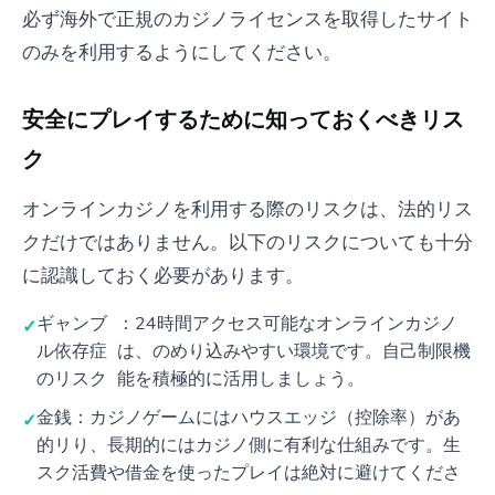
必ず海外で正規のカジノライセンスを取得したサイト
のみを利用するようにしてください。
安全にプレイするために知っておくべきリス
ク
オンラインカジノを利用する際のリスクは、法的リス
クだけではありません。以下のリスクについても十分
に認識しておく必要があります。
ギャンブ
：24時間アクセス可能なオンラインカジノ
ル依存症
は、のめり込みやすい環境です。自己制限機
のリスク
能を積極的に活用しましょう。
金銭
：カジノゲームにはハウスエッジ（控除率）があ
的リ
り、長期的にはカジノ側に有利な仕組みです。生
スク
活費や借金を使ったプレイは絶対に避けてくださ