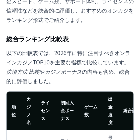
金スピード、ゲーム数、サポート体制、ライセンスの
信頼性などを総合的に評価し、おすすめのオンカジを
ランキング形式でご紹介します。
総合ランキング比較表
以下の比較表では、2026年に特に注目すべきオンラ
インカジノTOP10を主要な指標で比較しています。
決済方法 比較
や
カジノボーナス
の内容も含め、総合
的に評価しました。
カ
出
ライ
初回入
順
ジ
ゲーム
金
セン
金ボー
総合評
位
ノ
数
速
ス
ナス
名
度
最