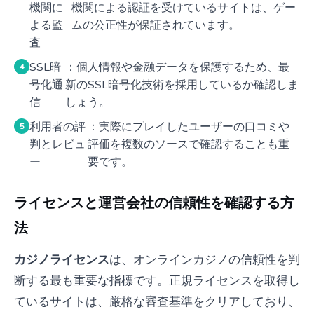
機関に
機関による認証を受けているサイトは、ゲー
よる監
ムの公正性が保証されています。
査
SSL暗
：個人情報や金融データを保護するため、最
号化通
新のSSL暗号化技術を採用しているか確認しま
信
しょう。
利用者の評
：実際にプレイしたユーザーの口コミや
判とレビュ
評価を複数のソースで確認することも重
ー
要です。
ライセンスと運営会社の信頼性を確認する方
法
カジノライセンス
は、オンラインカジノの信頼性を判
断する最も重要な指標です。正規ライセンスを取得し
ているサイトは、厳格な審査基準をクリアしており、