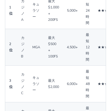
カ
最大
キュ
短
1
ジ
$1,000
ラソ
5,000+
24
★★★
位
ノ
+
ー
時
A
200FS
間
最
カ
最大
短
2
ジ
$500
MGA
4,500+
12
★★★
位
ノ
+
時
B
100FS
間
最
カ
キュ
短
3
ジ
最大
ラソ
6,000+
48
★★★
位
ノ
$2,000
ー
時
C
間
最