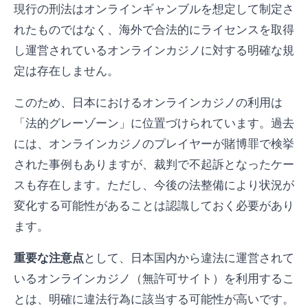
現行の刑法はオンラインギャンブルを想定して制定さ
れたものではなく、海外で合法的にライセンスを取得
し運営されているオンラインカジノに対する明確な規
定は存在しません。
このため、日本におけるオンラインカジノの利用は
「法的グレーゾーン」に位置づけられています。過去
には、オンラインカジノのプレイヤーが賭博罪で検挙
された事例もありますが、裁判で不起訴となったケー
スも存在します。ただし、今後の法整備により状況が
変化する可能性があることは認識しておく必要があり
ます。
重要な注意点
として、日本国内から違法に運営されて
いるオンラインカジノ（無許可サイト）を利用するこ
とは、明確に違法行為に該当する可能性が高いです。